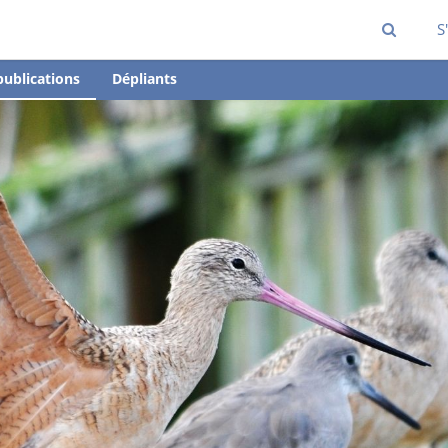
S
publications
Dépliants