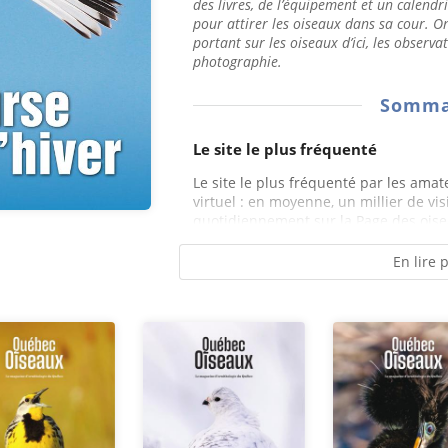
des livres, de l’équipement et un calendri
pour attirer les oiseaux dans sa cour. O
portant sur les oiseaux d’ici, les observa
photographie.
Somma
Le site le plus fréquenté
Le site le plus fréquenté par les amat
virtuel : en moyenne, un millier de vis
quotidiennement sur la Page des oisea
En lire 