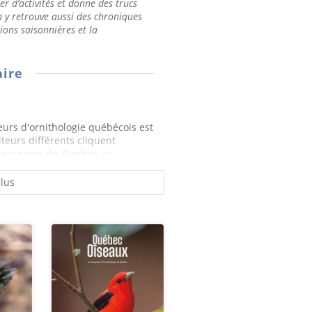
er d’activités et donne des trucs
n y retrouve aussi des chroniques
tions saisonnières et la
ire
eurs d'ornithologie québécois est
iteurs différents cliquent
ux rares du Québec, et...
plus