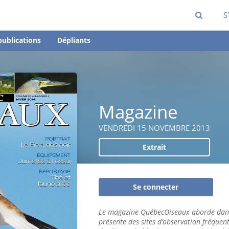
S
publications
Dépliants
Magazine
VENDREDI 15 NOVEMBRE 2013
Extrait
Se connecter
Le magazine QuébecOiseaux aborde dans
présente des sites d’observation fréquen