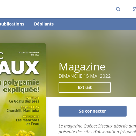
S
publications
Dépliants
Magazine
DIMANCHE 15 MAI 2022
Extrait
Se connecter
Le magazine QuébecOiseaux aborde dans
présente des sites d’observation fréquen