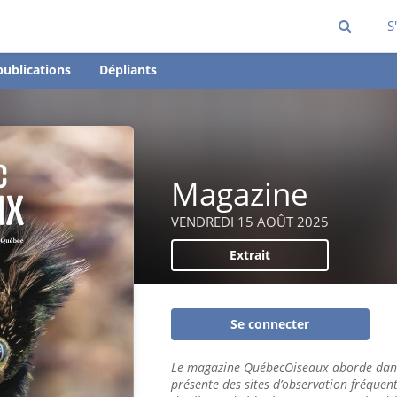
S
publications
Dépliants
Magazine
VENDREDI 15 AOÛT 2025
Extrait
Se connecter
Le magazine QuébecOiseaux aborde dans
présente des sites d’observation fréquen