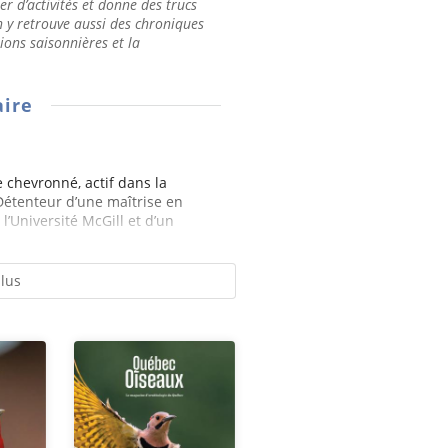
er d’activités et donne des trucs
n y retrouve aussi des chroniques
tions saisonnières et la
ire
chevronné, actif dans la
étenteur d’une maîtrise en
l’Université McGill et d’un
plus